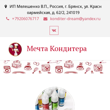
ИП Мелешенко В.П.
,
Россия
,
г. Брянск
,
ул. Красн
оармейская, д. 62/2
,
241019
+79206076717
konditer-dream@yandex.ru
Мечта Кондитера