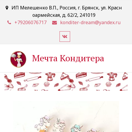
ИП Мелешенко В.П.
,
Россия
,
г. Брянск
,
ул. Красн
оармейская, д. 62/2
,
241019
+79206076717
konditer-dream@yandex.ru
Мечта Кондитера