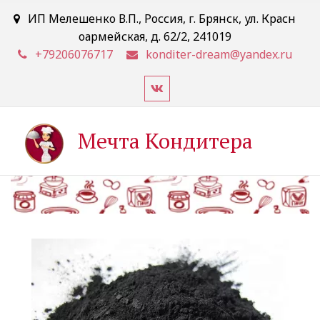
ИП Мелешенко В.П.
,
Россия
,
г. Брянск
,
ул. Красн
оармейская, д. 62/2
,
241019
+79206076717
konditer-dream@yandex.ru
Мечта Кондитера