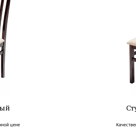
ный
Ст
нной цене
Качестве