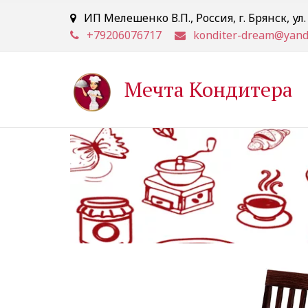
ИП Мелешенко В.П.
,
Россия
,
г. Брянск
,
ул
+79206076717
konditer-dream@yand
Мечта Кондитера