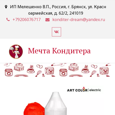
ИП Мелешенко В.П.
,
Россия
,
г. Брянск
,
ул. Красн
оармейская, д. 62/2
,
241019
+79206076717
konditer-dream@yandex.ru
Мечта Кондитера