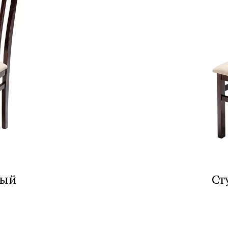
ный
Ст