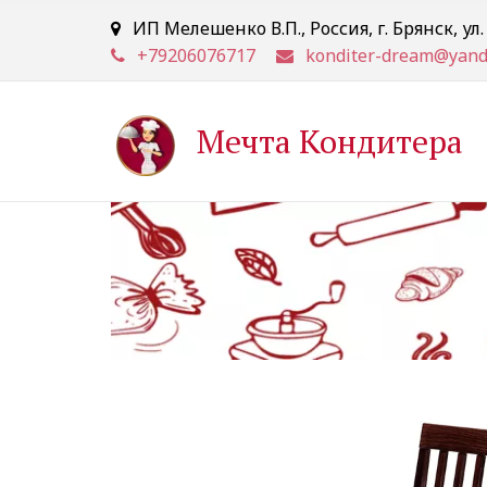
ИП Мелешенко В.П.
,
Россия
,
г. Брянск
,
ул
+79206076717
konditer-dream@yand
Мечта Кондитера