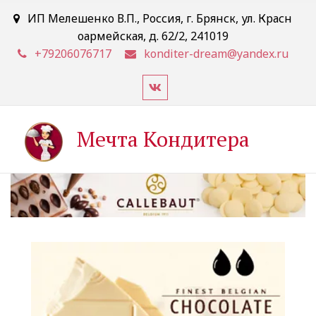
ИП Мелешенко В.П.
,
Россия
,
г. Брянск
,
ул. Красн
оармейская, д. 62/2
,
241019
+79206076717
konditer-dream@yandex.ru
Мечта Кондитера