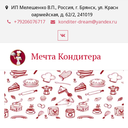
ИП Мелешенко В.П.
,
Россия
,
г. Брянск
,
ул. Красн
оармейская, д. 62/2
,
241019
+79206076717
konditer-dream@yandex.ru
Мечта Кондитера