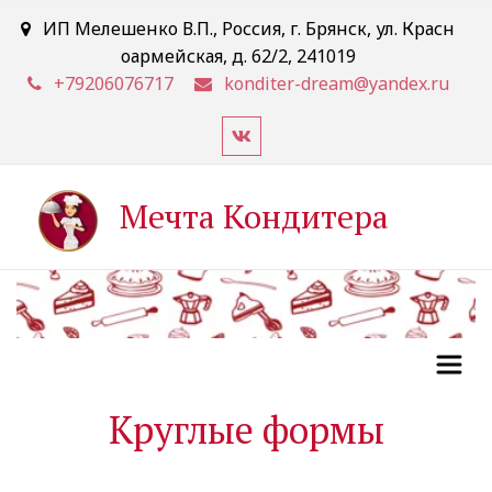
ИП Мелешенко В.П.
,
Россия
,
г. Брянск
,
ул. Красн
оармейская, д. 62/2
,
241019
+79206076717
konditer-dream@yandex.ru
Мечта Кондитера
Круглые формы